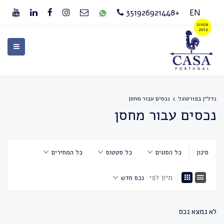
+351926921448
EN
נדל״ן בפורטוגל
נכסים עבור מחסן
נכסים עבור מחסן
סינון
כל הסוגים
כל סטטוס
כל המחירים
מיון לפי
נכס חדש
לא נמצא נכס