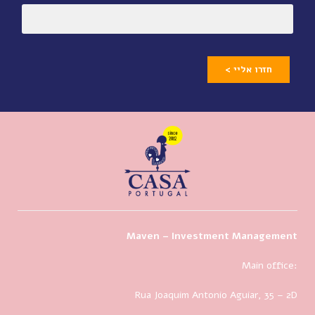
חזרו אליי >
Maven – Investment Management
Main office:
Rua Joaquim Antonio Aguiar, 35
– 2D