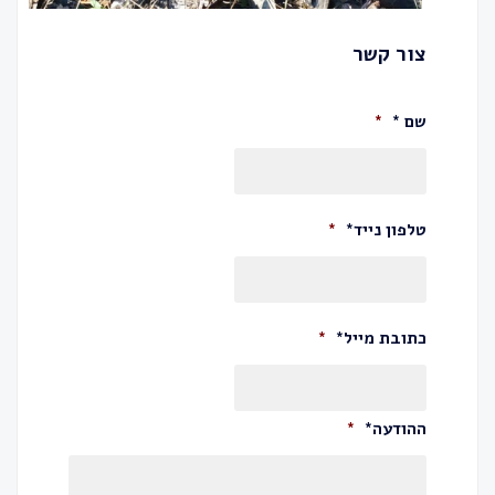
צור קשר
שם *
*
טלפון נייד*
*
כתובת מייל*
*
ההודעה*
*