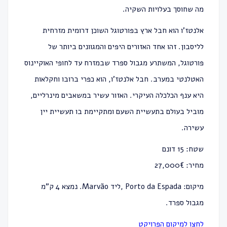
מה שחוסך בעלויות השקיה.
אלנטז’ו הוא חבל ארץ בפורטוגל השוכן דרומית מזרחית
לליסבון. זהו אחד האזורים היפים והמגוונים ביותר של
פורטוגל, המשתרע מגבול ספרד שבמזרח עד לחופי האוקיינוס
האטלנטי במערב. חבל אלנטז’ו, הוא כפרי ברובו וחקלאות
היא ענף הכלכלה העיקרי. האזור עשיר במשאבים מינרליים,
מוביל בעולם בתעשיית השעם ומתקיימת בו תעשיית יין
עשירה.
שטח: 15 דונם
מחיר: 27,000€
מיקום: Porto da Espada ,ליד Marvão. נמצא 4 ק"מ
מגבול ספרד.
לחצו למיקום הפרויקט