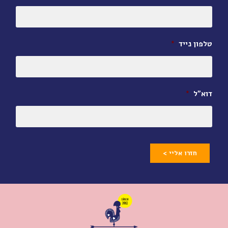
טלפון נייד
*
דוא״ל
*
חזרו אליי >