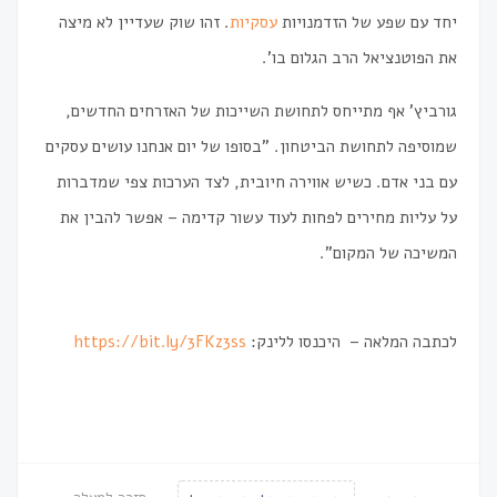
יחד עם שפע של הזדמנויות
עסקיות
. זהו שוק שעדיין לא מיצה
את הפוטנציאל הרב הגלום בו'.
גורביץ' אף מתייחס לתחושת השייכות של האזרחים החדשים,
שמוסיפה לתחושת הביטחון. "בסופו של יום אנחנו עושים עסקים
עם בני אדם. כשיש אווירה חיובית, לצד הערכות צפי שמדברות
על עליות מחירים לפחות לעוד עשור קדימה – אפשר להבין את
המשיכה של המקום".
לכתבה המלאה – היכנסו ללינק:
https://bit.ly/3FKz3ss