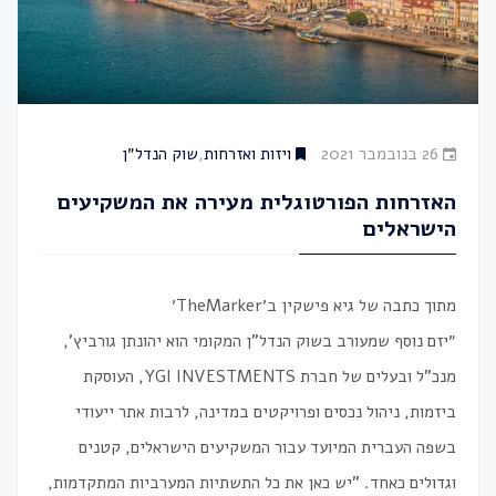
26 בנובמבר 2021
ויזות ואזרחות
,
שוק הנדל״ן
האזרחות הפורטוגלית מעירה את המשקיעים
הישראלים
מתוך כתבה של גיא פישקין ב׳
TheMarker‎
״יזם נוסף שמעורב בשוק הנדל"ן המקומי הוא יהונתן גורביץ',
מנכ"ל ובעלים של חברת YGI INVESTMENTS, העוסקת
ביזמות, ניהול נכסים ופרויקטים במדינה, לרבות אתר ייעודי
בשפה העברית המיועד עבור המשקיעים הישראלים, קטנים
וגדולים כאחד. "יש כאן את כל התשתיות המערביות המתקדמות,