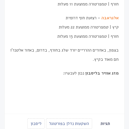
חורף ׀ טמפרטורה ממוצעת 11 מעלות
אלגראבה
– רצועת חוף דרומית
קיץ ׀ טמפרטורה ממוצעת 22 מעלות
חורף ׀ טמפרטורה ממוצעת 13 מעלות
בצפון, באזורים ההרריים יורד שלג בחורף, בדרום, באזור אלטנז'ו
חם מאוד בקיץ.
מזג אוויר בליסבון
נכון לעכשיו:
LISBOA מזג אוויר ליסבון
תגיות
השקעות נדלן בפורטוגל
ליסבון