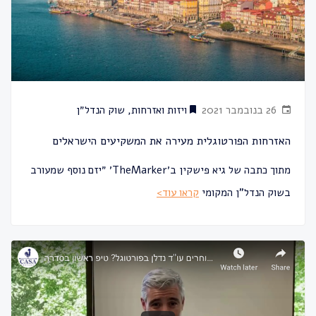
26 בנובמבר 2021
ויזות ואזרחות
,
שוק הנדל״ן
האזרחות הפורטוגלית מעירה את המשקיעים הישראלים
מתוך כתבה של גיא פישקין ב׳TheMarker‎‎׳ ״יזם נוסף שמעורב
בשוק הנדל"ן המקומי
קראו עוד>