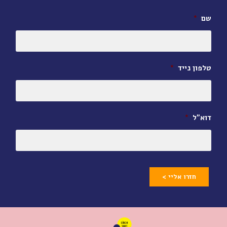
שם
*
טלפון נייד
*
דוא״ל
*
חזרו אליי >