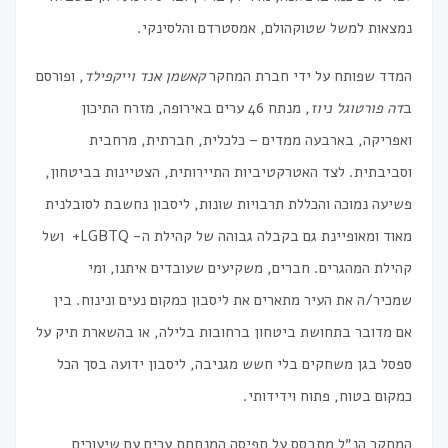
נמצאות למשל שטוקהולם, אמסטרדם והלסינקי.
המדד שפותח על ידי חברת המחקר
קאשמן אנד וייקפילד
, ופורסם
ב
דה פורטוגל ניוז
, מנתח 46 ערים באירופה, מזרח התיכון
ואפריקה, בארבעה ממדים – כלכלית, חברתית, מרחבית
וסביבתית. לצד האטרקטיביות התיירותית, הצטיינות בביטחון,
פשיעה נמוכה והכללת תרבויות שונות, ליסבון נחשבת לסובלנית
מאוד ומאופיינת גם בקבלה גבוהה של קהילת ה- LGBTQ+ ושל
קהילת המהגרים. חברים, משקיעים שעובדים איתנו, ומי
שמכיר/ה את העיר מתארים את ליסבון כמקום נעים ונינוח. בין
אם מדובר בתחושת ביטחון ברחובות בלילה, או בהשארת תיק על
ספסל בגן משחקים בלי חשש מגניבה, ליסבון ידועה בסך הכל
כמקום בטוח, פתוח וידידותי.
המחקר הנ״ל מתבסס על תפיסה המנתחת ערים עם שיעורים