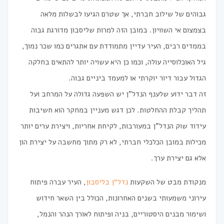
גבוהים של שילוב חברתי, אך שטרם הגיעו לבשלות מלאה
בצמצום אי השוויון. במובן הזה למרות שליסבון מדורגת גבוה
בממדים רבים, העיר עדיין מתמודדת עם אתגרים כמו שכר נמוך,
גיל האוכלוסייה עולה, וכמו כן היא עשויה יותר להתאים בחלקה
הגדול עבור דיור יוקרתי או למעמד ביניים גבוה.
זה דבר ידוע שלענף הנדל"ן יש השפעה גדולה על המרחב ועל
תהליך קבלת ההחלטות. לכן דגש מעניין במחקר הוא חשיבות
עידוד שוק הנדל"ן במעורבות, לקיחת אחריות, ויצירת ערים יותר
מכילות במובן הכלכלי חברתי, לא רק מתוך מחשבה על יצירת הון
אלא גם יצירת ערך.
מנקודת מבט של השקעות
נדל״ן בליסבון
, העיר עברה פיתוח
עירוני משמעותי בשנים האחרונות, הכולל בין השאר חידוש
ושימור מבנים היסטוריים, בניה ופיתוח לאורך הנהר והנמל,