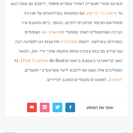
והפיכת אזורי תעשייה לאזורי מגורים ומסחר. ליסבון גם שמה דגש
על
פיתוח בר-קיימא
, עם השקעות בפרויקטים של אנרגיה
מתחדשת ושיפור מרחבים ירוקים. בנוסף, כיום נחשבת עיר
הבירה הפורטוגלית לאחד ממוקדי ה
סטארט-אפ
הצומחים
במהירות באירופה. יזמות
טכנולוגית
וחדשנות זכו לתמיכה רבה
עם יצירת סביבות עבודה נוחות והקמת אזורי היי-טק, למשל
האבּ קריאטיבו בשכונת ביאטו (
Hub Criativo
do Beato). כל
התהליכים אלה הפכו את ליסבון ליעד אטרקטיבי למגורים,
לעסקים
, לתושבים מקומיים וכמובן לתיירים.
שתף את הפוסט