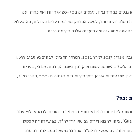
באזורים הפנימיים יותר של המדינה, אפשר עדיין למצוא נכסים במחיר נמוך, לעתים גם ב20-30 אלף יורו ואף פחות. עם
ת האלה זולים יותר, למשל המרחק ממרכזי הערים הגדולות, מה שעלול
מה אתם מחפשים ומה היעדים שלכם בקניית הנכס.
המכון הלאומי לסטטיסטיקה (INE) הראה כי בתקופה שבין אפריל 2023 למרץ 2024, המחיר החציוני לבתים נע סביב 1,633
יורו למ"ר. לפי עיתון ׳דה פורטוגל ניוז׳ הנתון הזה גבוה ב-8.2% בהשוואה לאותו פרק זמן בשנה הקודמת. אם כי, בערים
מסוימות ניתן למצוא מחיר נמוך יותר מהחציון הארצי. ישנן 182 עיריות שבהן ניתן לקנות בית בפחות מ-1,000 יורו למ"ר,
ת נכס?
ות זולים יותר ובתים איכותיים במחירים נמוכים. לדוגמא, לפי אתר
אידאליסטה, בעיר מדה (Mêda) שבמחוז גוארדה (Guarda), ניתן למצוא דירות עם 156 יורו למ"ר. בפיגיירה דה קסטלו
רודריגו (Figueira de Castelo Rodrigo) שנמצאת באותו מחוז, עם 209 יורו למ"ר. אחר כך נמצאת פמפילוזה דה סרה