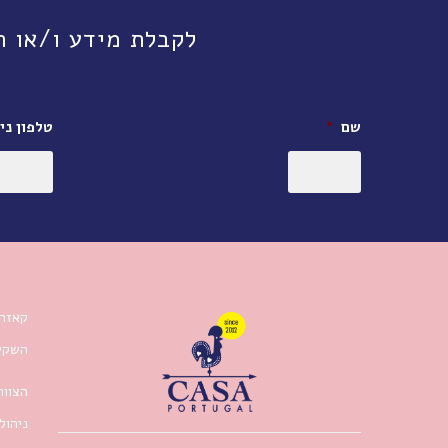
לקבלת מידע ו/או תיאום פגישה, חי
שם
*
טלפון ניי
קאזה 
השקעו
הצוות
ניהול