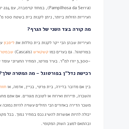
(rra
העיריות הזולות ביותר, ניתן לקנות בית בשטח 100 מ"ר בפחות מ-30 אלף יורו.
מה קורה בצד השני של הגרף?
העיריות שבהן הכי יקר לקנות בית כוללות את
ליסבון
בפורטוגל. גם בערים כמו
קשקאיש
(Cascais)
שבמטרופ
-3,300 יורו למ"ר. בעיר פורטו, המחיר החציוני עומד על 2,941 יורו למ"ר.
רכישת נדל"ן בפורטוגל
– מה המטרה שלך?
בין אם מדובר בדירה, בית פרטי, בניין, אדמה, או
חווה
והשכרה, תיירות ואירוח או לטובת מגורים. אם אתם מח
משכר הדירה באזורים הכי הזולים עשויה להיות נמוכה 
יכולה להיות אפשרות להשיג נכס במחיר נמוך. בכל מק
ובהתאם למצב השוק המקומי.