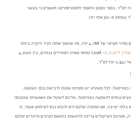
Pampilhosa da Se), במחוז קוימברה, עם 224 יורו למ"ר. נתוני המכון הלאומי לסטטיסטיקה חושפים כי בעשר
עם מחיר חציוני של 4,188 יורו, מה שהופך אותה לעיר היקרה ביותר
ולין ליסבון
, ו- Loulé (מחוז פארו) המחירים גבוהים, בין 4,000
בפורטוגל, לכל משקיע יש מטרות שונות לרכישת נכס: השקעה
פשים
נכסים להשקעה בפורטוגל
, עליכם לשקול את האפשרות שהכנסה
או בלתי יציבה. אם המטרה שלכם היא לרכוש נכס לשימוש עצמי, זו
רה, מערכת השיקולים צריכה להיעשות בהתאם לצרכים והיעדים שלכם