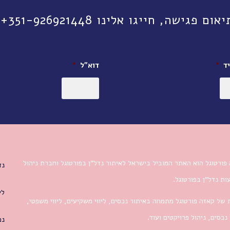
יגו אלינו 351-926921448+ או השאירו פרטים:
ד
*
דוא״ל
*
פורטוגל הוא האתר המוביל בישראל לאיתור נדל”ן בפורטוגל וחברת ניהול
נד
ת נדל”ן בפורטוגל.
לי
 של קאזה פורטוגל מתמחה באיתור נכסים, ליווי משקיעים, ליווי משפטי,
 נכסים, ניהול פרויקטים ועוד.
נכ