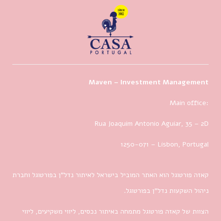
Maven – Investment Management
Main office:
Rua Joaquim Antonio Aguiar, 35
– 2D
1250-071 – Lisbon, Portugal
קאזה פורטוגל הוא האתר המוביל בישראל לאיתור נדל”ן בפורטוגל וחברת
ניהול השקעות נדל”ן בפורטוגל.
הצוות של קאזה פורטוגל מתמחה באיתור נכסים, ליווי משקיעים, ליווי