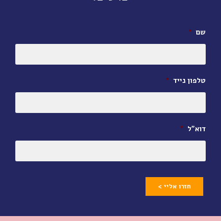
שם
*
טלפון נייד
*
דוא״ל
*
חזרו אליי >