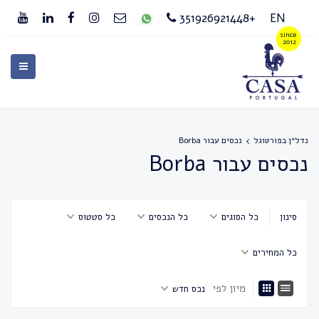
+351926921448
EN
נדל״ן בפורטוגל
נכסים עבור Borba
נכסים עבור Borba
סינון
כל הסוגים
כל הנכסים
כל סטטוס
כל המחירים
מיון לפי
נכס חדש