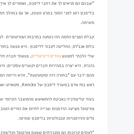
"
שבהם
הם
מראים
לך
את
רחבי
ליסבון
,
ואומרים
לך
איך
בליסבון
רגע
לפני
הסגר
במרץ
2020,
אך
גם
במהלך
המ
משימה
.
קבלת
הפנים
החמה
הזו
נטועה
בתרבות
הפורטוגזית
.
לפ
בלוס
אנג
'
לס
,
החליטה
לעבור
לליסבון
.
היא
פגשה
בחור
שלי
הלכתי
למפגש
נוודים
דיגיטליים
,
פגשתי
חברה
חד
נזכרת
.
היא
יצרה
במהירות
חברים
וקשרים
עסקיים
;
היא
מהם
ידבר
עם
"
בחורה
רזה
ומקועקעת
",
והיא
הייתה
המו
ראש
כוח
אדם
במשרד
ליסבון
של
Kencko
,
סטארט
–
אפ
בעוד
קליפורניה
נאבקת
להתאושש
מהמשבר
הקיומי
של
פורטוגל
מציעה
הזדמנות
שנייה
לחיות
את
החיים
הטובי
גלים
והזדמנויות
טכנולוגיות
בליסבון
ופורטו
.
"
לעתים
קרובות
הם
מתבדחים
שפעם
פורטוגל
וקליפורני