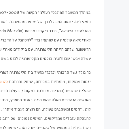
במהלך
המשבר
הפיננסי
העולמי
הקשה
של
2007-2008,
ותאגידים
.
יזמות
הפכה
לדרך
של
יציאה
מהמשבר
. "
אם
הוא
לעורר
השראה
",
נזכר
ריקרדו
מרוואו
(
ardo Marvão
לאודיסיאה
עולמית
עם
שותפיו
כדי
"
להסתכל
על
הדברים
הראשונה
שלהם
הייתה
קליפורניה
,
עם
ביקורים
מאירי
ע
עשרה
אנשי
טכנולוגיה
בולטים
מקליפורניה
לכנס
בשם
כך
נולד
גשר
תרבותי
וכלכלי
מועיל
בין
קליפורניה
לפורט
יזמות
עמוקות
,
מומחיות
במכירות
,
שיווק
והרחבת
סטאר
אנגלית
שוטפת (
המדינה
מדורגת
במקום
7
בעולם
בדיבו
האנשים
הנהדרים
האלה
שאם
היית
באזור
המפרץ
,
היה
ק
לוט
.
״
חמים
ומשתפים
פעולה
,
הם
רוצים
לעבוד
איתך״
.
להעסקת
עובדים
אמריקאים
.
המיסים
נמוכים
.
פס
רחב
נ
רשת
ביתית
בממוצע
של
גיגה
–
בייט
לדקה
.
יש
אפילו
א