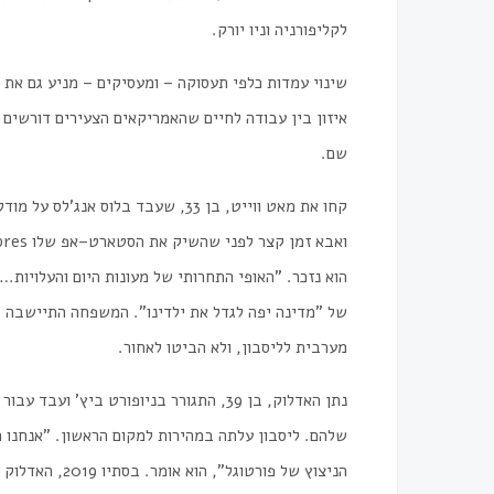
לקליפורניה
וניו
יורק
.
שינוי
עמדות
כלפי
תעסוקה
–
ומעסיקים
–
מניע
גם
את
איזון
בין
עבודה
לחיים
שהאמריקאים
הצעירים
דורשים
שם
.
קחו
את
מאט
ווייט
,
בן
33,
שעבד
בלוס
אנג
'
לס
על
מודל
ואבא
זמן
קצר
לפני
שהשיק
את הסטארט
–
אפ
שלו
pres
הוא
נזכר
. "
האופי
התחרותי
של
מעונות
היום
והעלויות
…
של
"
מדינה
יפה
לגדל
את
ילדינו
".
המשפחה
התיישבה
ב
מערבית
לליסבון
,
ולא
הביטו
לאחור
.
נתן
האדלוק
,
בן
39,
התגורר
בניופורט
ביץ
'
ועבד
עבור
שלהם
.
ליסבון
עלתה
במהירות
למקום
הראשון
. "
אנחנו
ר
הניצוץ
של
פורטוגל
",
הוא
אומר
.
בסתיו
2019,
האדלוק