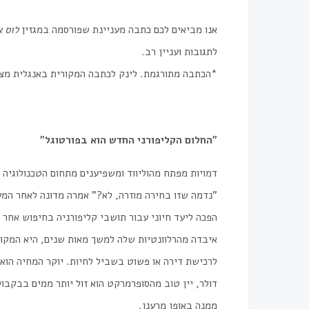
אנו מביאים לכם כתבה מעניינת שפורסמה במגזין
לוס א
לתגובות ועניין רב.
*הכתבה מתורגמת. לינק לכתבה המקורית באנגלית מצ
״החלום הקליפורני החדש הוא בפורטוגל״
דמויות
מפתח
מהוליווד
ומשפיענים
מתחום
הטכנולוגיה
"
נדמה
שזו
בחירה
מוזרה
,
לא
?"
אמרה
מדונה
לאחר
המע
הפכה
ליעד
חיוני
עבור
תושבי
קליפורניה
בחיפוש
אחר
איבדה
מהרלוונטיות
שלה
למשך
מאות
שנים
,
היא
המקו
לרכישת
דירה
או
פשוט
בשביל
לחיות
.
יוקר
המחיה
הוא
דולר
,
יין
טוב
מהסופרמרקט
הוא
זול
יותר
ממים
בבקבוק
ממנה
באופן
מרענן
.