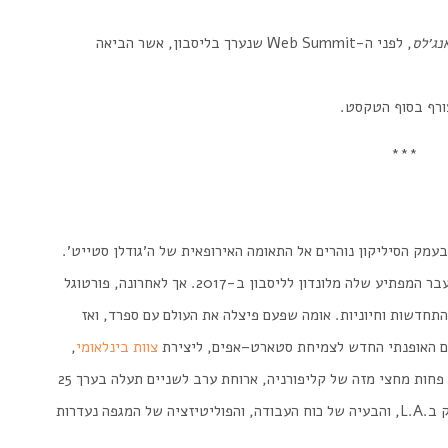
נג׳לס
, לפני ה-Web Summit
שנערך בליסבון, אשר הביאה
ורף בסוף הטקסט.
***
בעמק
הסיליקון
נוהרים
אל
התאומה
האירופאית
של
ה׳גודלן
סטייט׳.
בר
המפתיע
שלה
מלונדון
לליסבון
ב
-2017.
אך
לאחרונה
,
פורטוגל
התחדשות
וחיוניות
.
אומה
שפעם
פיצלה
את
העולם
עם
ספרד
,
ואז
ם
האופנתי
החדש
לצמיחת
סטארט
–
אפים
,
ליצירת
צוות
בינלאומי
,
פחות
מחצי
מזה
של
קליפורניה
,
ארוחת
ערב
לשניים
תעלה
בערך
25
ב
L.A.
,
והבעיה
של
כוח
העבודה
,
והפוליטיזציה
של
המגפה
נעדרות