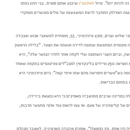
זה
להיות
יזם
".
טיול
לאלנטז
'
ו
שיכנע
אותם
סופית
.
בני
הזוג
נחתו
גפה
האדלוק
התחבר
לרשת
המשגשגת
של
גולים
מוכשרים
ממוקדי
ני
שלוש
שנים
,
מונץ
פיורנטיני
, 53,
מומחית
למשאבי
אנוש
שעבדה
ה
מקומית
המחפשת
שותפה
לדירה
ועשתה
את
הצעד
. "
בלילה
הראשון
שה
,
וביום
השני
השותפה
שלי
לקחה
אותי
לחדר
הכושר
שלה
",
היא
הוציאה
250
מיילים
בלינקדאין
למנכ
"
לים
פורטוגזים
בתקווה
שאחד
מה
כש
"
עשרים
וחמישה
מהם
שתו
איתי
קפה
".
כיום
פיורנטיני
היא
בתחום
הבריאות
.
ה
כמדינה
שרבים
מתושביה
מאמינים
כי
היא
נמצאת
בירידה,
ם
של
קליפורניה
של
פעם.
אז
צפו
לראות
עוד
אלפי
מחפשי
תרבות
,
ה
היו
אחת
,
והן
התפצלו
",
אומרת
פרננדה
קארפיניה
,
לשעבר
מנהלת