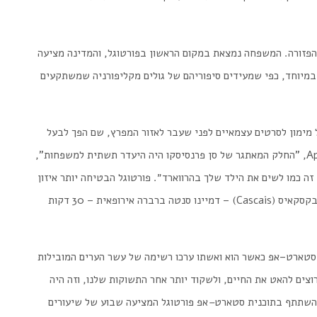
הפזורה
.
המשפחה
נמצאת
במקום
הראשון
בפורטוגל
,
והמדינה
מציעה
במיוחד
,
כפי
שמעידים
סיפוריהם
של
גולים
מקליפורניה
שמשתקעים
מימון
לסרטים
עצמאיים
לפני
שעבר
לאזור
המפרץ
,
שם
הפך
לבעל
A
, "
החלק
המאתגר
של
סן
פרנסיסקו
היה
היעדר
תשתית
למשפחות
",
זה
כמו
לשים
את
הילד
שלך
בהרווארד״
.
פורטוגל
הבטיחה
יותר
איזון
קסקאיס
(
Cascais
) –
דמיינו
סנטה
ברברה
אירופאית
– 30
דקות
סטארט
–
אפ
כאשר
הוא
ואשתו
ערכו
רשימה
של
עשר
הערים
המובילות
וצים
להאט
את
החיים
,
ולשקוד
יותר
אחר
התשוקות
שלנו
,
וזה
היה
השתתף
בתוכנית
סטארט
–
אפ
פורטוגל
המציעה
שבוע
של
שיעורים