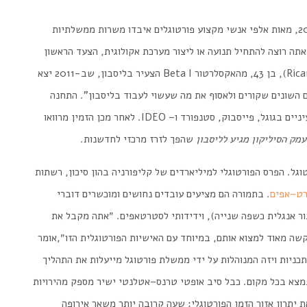
מאות
אלפי
אנשי
מקצוע
פורטוגלים
איבדו
משרות
ממשלתיות
אתה
רוצה
להתחיל
תנועה
או
ליצור
מערכת
אקולוגית
,
הצעד
הראשון
Ric
),
בן
43,
מהאקסלרטור
Beta I
הצעיר
בליסבון
,
שב
-2011
יצא
השונים
שקורים
ולאסוף
את
מה
שעשוי
לעבוד
בליסבון
".
התחנה
יניים
בגוגל
,
פייסבוק
,
סטנפורד
ו
–
IDEO
.
לאחר
מכן
הזמין
מרוואו
עמק
הסיליקון
מגיע
לליסבון
שהפך
לזרז
מרכזי
לחדשנות
.
וגל
.
הפרס
הפורטוגלי
למיליארדים
של
קליפורניה
בהון
סיכון
,
רשתות
ט
–
אפים
.
בתמורה
הם
מציעים
עובדים
נחושים
ומוכשרים
דוברי
ר
אנגלית
כשפה
שנייה),
וידידותי
לסטרטאפים
.
״אתה
מקבל
את
שה
מאוד
למצוא
אותם
,
במיוחד
עם
האישיות
הפורטוגלית
הזו
,״
אומר
תכניות
ויזה
המנוהלות
על
ידי
ממשלת
פורטוגל
מייעלות
את
התהליך
מצא
בכל
מקום
.
כבל
סיב
אופטי
טרנס
–
אטלנטי
ישיר
מספק
מהירויות
ת
יתרון
אזור
הזמן
הפורטוגלי
:
שעה
קרובה
יותר
משאר
אירופה