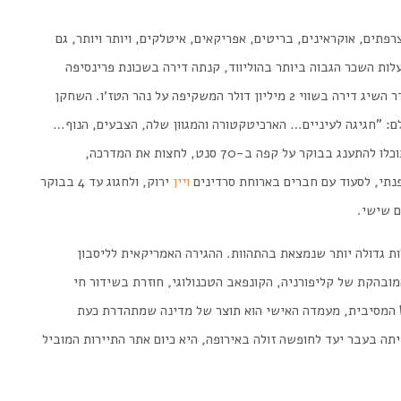
רפתים
,
אוקראינים
,
בריטים
,
אפריקאים
,
איטלקים
,
ויותר
ויותר
,
גם
לות
השכר
הגבוה
ביותר
בהוליווד
,
קנתה
דירה
בשכונת
פרינסיפה
ר
השיג
דירה
בשווי
2
מיליון
דולר
המשקיפה
על
נהר
הטז׳ו
.
השחקן
ם
: "
חגיגה
לעיניים
…
הארכיטקטורה
והמגוון
שלה
,
הצבעים
,
הנוף
…
כלו
להתענג
בבוקר
על
קפה
ב
-70
סנט
,
לחצות
את
המדרכה,
נתי
,
לסעוד
עם
חברים
בארוחת
סרדינים
ויין
ירוק
,
ולחגוג
עד
4
בבוקר
ם
שישי
.
ות
גדולה
יותר
שנמצאת
בהתהוות
.
ההגירה
האמריקאית
לליסבון
מובהקת
של
קליפורניה
,
הקונפאב
הטכנולוגי
,
חוזרת
בשידור
חי
המסיבית
,
מעמדה
האישי
הוא
תוצר
של
מדינה
שמתהדרת
כעת
יתה
בעבר
יעד
לחופשה
זולה
באירופה
,
היא
כיום
אתר
התיירות
המוביל