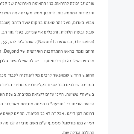
פורטוגל
יכולה
להיראות
כמו
התאומה
האירופית
של
קליפ
והבצורות
המתמשכות
.
ליסבון
ממש
מקניטה
את
תושבי
צבוע
באדום
,
מעל
נהר
טאגוס
במקום
שער
הזהב
(
שנבנ
שבע
גבעות
תלולות
,
ורכבלים
אייקוניים
,
בעלי
גוון
רב
.
(
Ericeira
),
ובנאזארה
(
Nazaré
).
אומר
ג
'
סי
לוט
, 35,
והיום
עומד
בראש
ההתרחבות
האירופית
של
Beyond,
ס
מרגיש
כאילו
זה
סן
פרנסיסקו
–
יש
לה
אפילו
גשר
גולדן
החופש
החדש
שמאפשר
לרבים
מקליפורניה
לעבוד
מכל
במדינה
שנבנים
כבר
שנים
בקליפורניה
:
מחירי
הדיור
ש
בשיעורי
פשיעה
.
היינו
עדים
ליציאה
מסיבית
בשנה
האח
הדואר
הוכיחו
כי
"
תופעה״
זו
הייתה
מוגזמת
מאד
;
רוב
המ
דרומה
לסן
דייגו
.
אבל
זה
לא
כל
הסיפור
.
החיים
קשים
ע
זעירה
כמו
פורטוגל
9,000
ק״מ
משם
מזכירה
לנו
מה
קל
ההולכת
וגדלה
שם
.