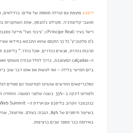
ליסבון
פועמת
עם
קהילה
תוססת
של
גולים
:
ברזילאים
,
צ
תושבי
קליפורניה
.
סקרלט
ג
'
והנסון
,
אחת
השחקניות
בע
ריאל
בעיר
(
Principe Real
);
׳גיבור
העל׳
מייקל
פסבנד
ג
'
ון
מלקוביץ
'
כל
כך
הוקסם
שהוא
התבטא
בווידאו
שציל
תרבות
נהדרת
,
אנשים
נהדרים
,
אוכל
נהדר
."
בליסבון
תו
ה-
calçadas
המעוצבת,
בדרך
לחלל
עבודה
משותף
ו
אופ
ביום
חמישי
בלילה
–
ואז
לעשות
את
אותו
דבר
שוב
ביו
הסלבריטאים
החדשים
שהגיעו
לפורטוגל
הם
סמלים
לגל
ולפורטו
זינקה
ב-
33%
בשנה
שלפני
המגפה
.
והחוויה
ה
בנובמבר
הקרוב
בליסבון
עם
ועידת
ה-
Web Summit
בשיעור
חיסונים
של
%
89
,
הגבוה
בעולם
.
פורטוגל
,
שהי
באירופה
כבר
מספר
שנים
ברציפות
.