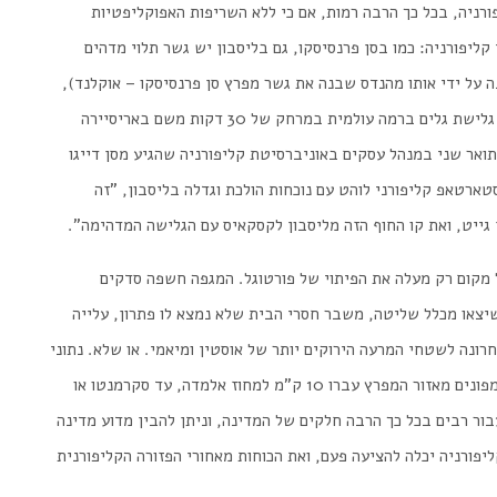
ורניה
,
בכל
כך
הרבה
רמות
,
אם
כי
ללא
השריפות
האפוקליפטיות
קליפורניה
:
כמו
בסן
פרנסיסקו
,
גם
בליסבון
יש
גשר
תלוי
מדהים
ה
על
ידי
אותו
מהנדס
שבנה
את
גשר
מפרץ
סן
פרנסיסקו
–
אוקלנד
),
גלישת
גלים
ברמה
עולמית
במרחק
של
30
דקות
משם
באריסיירה
תואר
שני
במנהל
עסקים
באוניברסיטת
קליפורניה
שהגיע
מסן
דייגו
טארטאפ
קליפורני
לוהט
עם
נוכחות
הולכת
וגדלה
בליסבון
, "
זה
גייט
,
ואת
קו
החוף
הזה
מליסבון
לקסקאיס
עם
הגלישה
המדהימה
".
מקום
רק
מעלה
את
הפיתוי
של
פורטוגל
.
המגפה
חשפה
סדקים
יצאו
מכלל
שליטה
,
משבר
חסרי
הבית
שלא
נמצא
לו
פתרון
,
עלייה
רונה
לשטחי
המרעה
הירוקים
יותר
של
אוסטין
ומיאמי
.
או
שלא
.
נתוני
פונים
מאזור
המפרץ
עברו
10
ק
"
מ
למחוז
אלמדה
,
עד
סקרמנטו
או
בור
רבים
בכל
כך
הרבה
חלקים
של
המדינה
,
וניתן
להבין
מדוע
מדינה
יפורניה
יכלה
להציעה
פעם
,
ואת
הכוחות
מאחורי
הפזורה
הקליפורנית