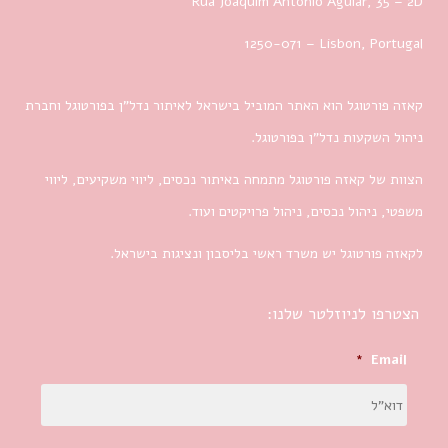
Rua Joaquim Antonio Aguiar, 35
– 2D
1250-071 – Lisbon, Portugal
קאזה פורטוגל הוא האתר המוביל בישראל לאיתור נדל”ן בפורטוגל וחברת
ניהול השקעות נדל”ן בפורטוגל.
הצוות של קאזה פורטוגל מתמחה באיתור נכסים, ליווי משקיעים, ליווי
משפטי, ניהול נכסים, ניהול פרויקטים ועוד.
לקאזה פורטוגל יש משרד ראשי בליסבון ונציגות בישראל.
הצטרפו לניוזלטר שלנו:
*
Email