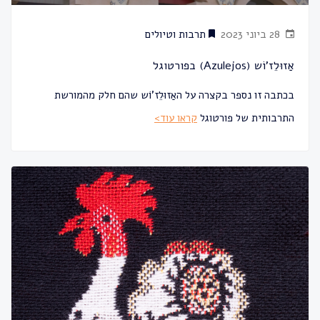
28 ביוני 2023
תרבות וטיולים
אַזוּלֵז'וֹש (Azulejos) בפורטוגל
בכתבה זו נספר בקצרה על האַזוּלֵז'וֹש שהם חלק מהמורשת
התרבותית של פורטוגל
קראו עוד>